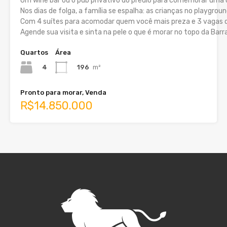
Um wine bar ou o pub privativo do prédio para comemorar uma
Nos dias de folga, a família se espalha: as crianças no playgro
Com 4 suítes para acomodar quem você mais preza e 3 vagas de
Agende sua visita e sinta na pele o que é morar no topo da Barr
Quartos
Área
4
196
m²
Pronto para morar, Venda
R$14.850.000