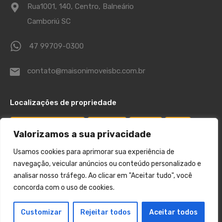
Rua1001, 140, Centro, Balneário
Camboriú SC
47 99709-0300
contato@maisonimoveisbc.com.br
Localizações de propriedade
Balneário Camboriú
Barra Sul
Centro
Itajaí
Valorizamos a sua privacidade
Pioneiros
Praia Brava
Usamos cookies para aprimorar sua experiência de
navegação, veicular anúncios ou conteúdo personalizado e
analisar nosso tráfego. Ao clicar em "Aceitar tudo", você
© 2026. Todos os direitos reservados.
concorda com o uso de cookies.
Desenvolvido por
WebReal
Olá! Posso te ajudar?
Customizar
Rejeitar todos
Aceitar todos