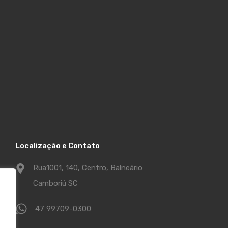
Localização e Contato
Rua1001, 140, Centro, Balneário
Camboriú SC
47 99709-0300