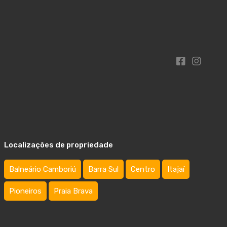
Localizações de propriedade
Balneário Camboriú
Barra Sul
Centro
Itajaí
Pioneiros
Praia Brava