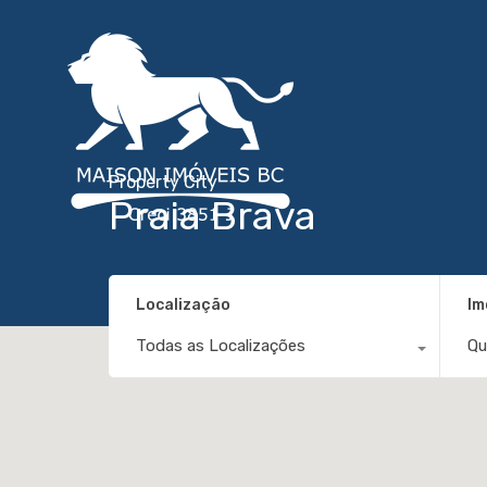
Property City
Praia Brava
Localização
Im
Todas as Localizações
Qu