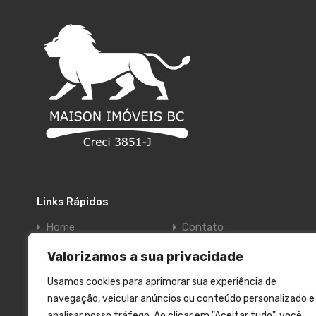
Links Rápidos
Home
Contato
Quem Somos
Política de privacidade
Valorizamos a sua privacidade
Usamos cookies para aprimorar sua experiência de
navegação, veicular anúncios ou conteúdo personalizado e
analisar nosso tráfego. Ao clicar em "Aceitar tudo", você