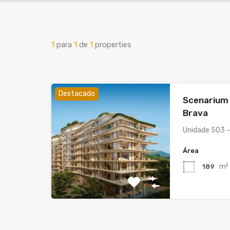
1
para
1
de
1
properties
Destacado
Scenarium 
Brava
Unidade 503 
Área
m²
189