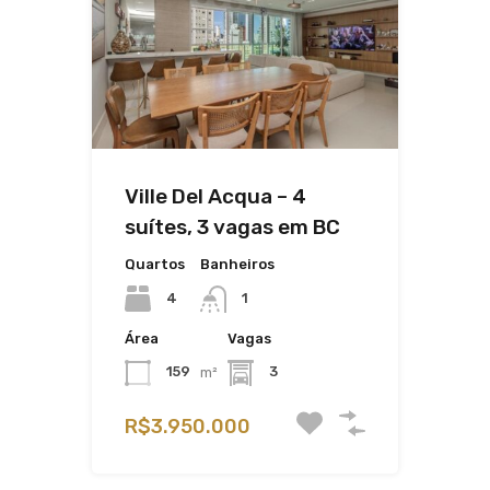
Ville Del Acqua – 4
suítes, 3 vagas em BC
Quartos
Banheiros
4
1
Área
Vagas
159
m²
3
R$3.950.000