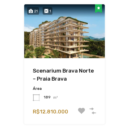
21
1
Scenarium Brava Norte
– Praia Brava
Área
189
m²
R$12.810.000