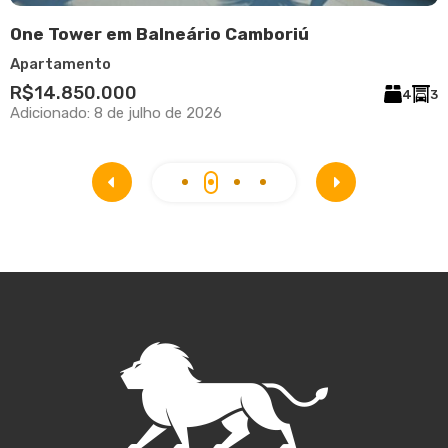
One Tower em Balneário Camboriú
S
Apartamento
A
R$14.850.000
4
4
3
Adicionado:
8 de julho de 2026
A