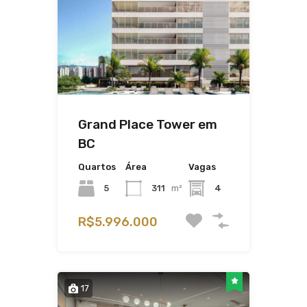
Grand Place Tower em
BC
Quartos
Área
Vagas
5
311
m²
4
R$5.996.000
17