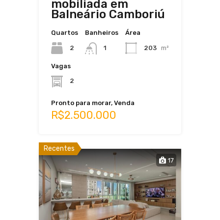
mobiliada em
Balneário Camboriú
Quartos
Banheiros
Área
2
203
m²
1
Vagas
2
Pronto para morar, Venda
R$2.500.000
Recentes
17