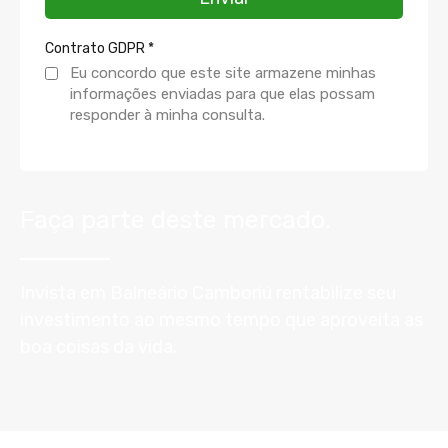
Contrato GDPR
*
Eu concordo que este site armazene minhas
informações enviadas para que elas possam
responder à minha consulta.
Faça parte deste mercado.
Invista em Balneário Camboriú rentabilize seu
investimento ao mesmo tempo que aproveita as
boa coisas da vida.