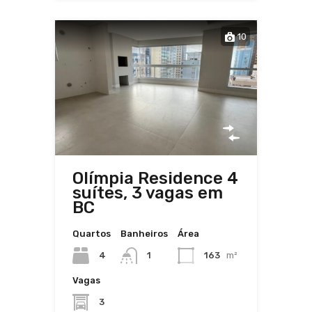
10
Olímpia Residence 4
suítes, 3 vagas em
BC
Quartos
Banheiros
Área
4
163
m²
1
Vagas
3